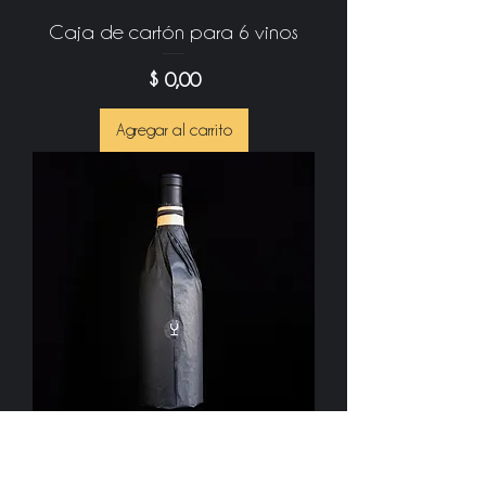
Caja de cartón para 6 vinos
Precio
$ 0,00
Agregar al carrito
Envoltorio en papel negro