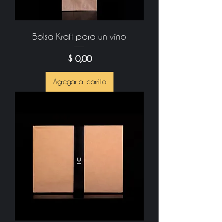
Bolsa Kraft para un vino
Precio
$ 0,00
Agregar al carrito