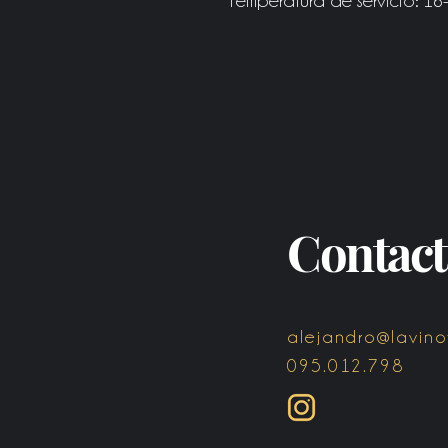
Contac
alejandro@lavino
095.012.798