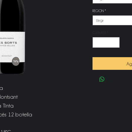
REGION
*
Elegir
Cantidad
*
Ag
na
ontsant
 Tinta
cés 12 botella
-18°C