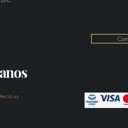
Con
tanos
No te pierdas ofe
teca.uy