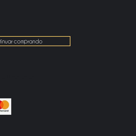
tinuar comprando
rtas y novedades