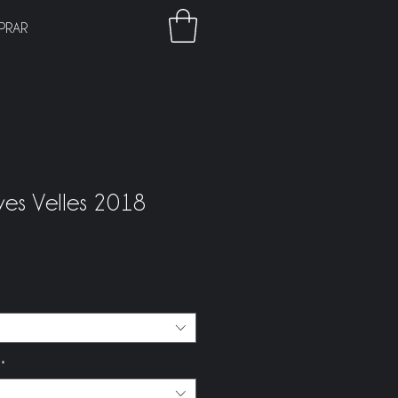
PRAR
nyes Velles 2018
recio
*