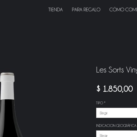
TIENDA
PARA REGALO
CÓMO COM
Les Sorts Vi
P
$ 1.850,00
TIPO
*
Elegir
INDICACION GEOGRÁFICA
Elegir