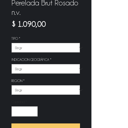
Perelada Brut Rosado
n.v.
Precio
$ 1.090,00
TIPO
*
INDICACION GEOGRÁFICA
*
REGION
*
Cantidad
*